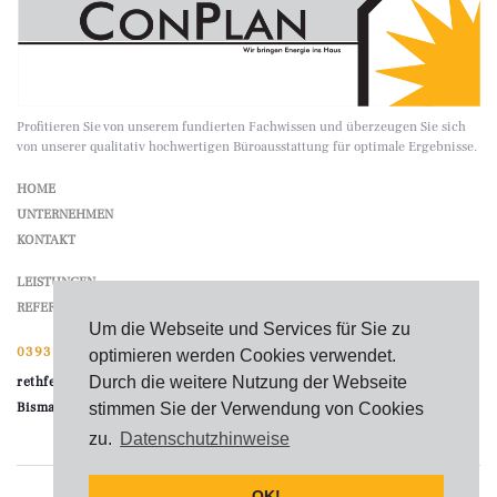
Profitieren Sie von unserem fundierten Fachwissen und überzeugen Sie sich
von unserer qualitativ hochwertigen Büroausstattung für optimale Ergebnisse.
HOME
UNTERNEHMEN
KONTAKT
LEISTUNGEN
REFERENZEN
Um die Webseite und Services für Sie zu
03931 214784
optimieren werden Cookies verwendet.
Durch die weitere Nutzung der Webseite
rethfeld@Con-Plan.de
Bismarckstraße 36 | 39576 Stendal
stimmen Sie der Verwendung von Cookies
zu.
Datenschutzhinweise
OK!